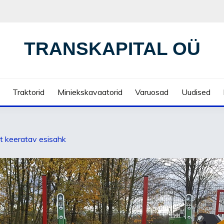
TRANSKAPITAL OÜ
Traktorid
Miniekskavaatorid
Varuosad
Uudised
lt keeratav esisahk