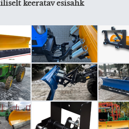
iselt keeratav esisahk