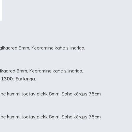
ugikaared 8mm. Keeramine kahe silindriga.
gikaared 8mm. Keeramine kahe silindriga.
 1300.-Eur kmga.
umine kummi toetav plekk 8mm. Saha kõrgus 75cm.
umine kummi toetav plekk 8mm. Saha kõrgus 75cm.