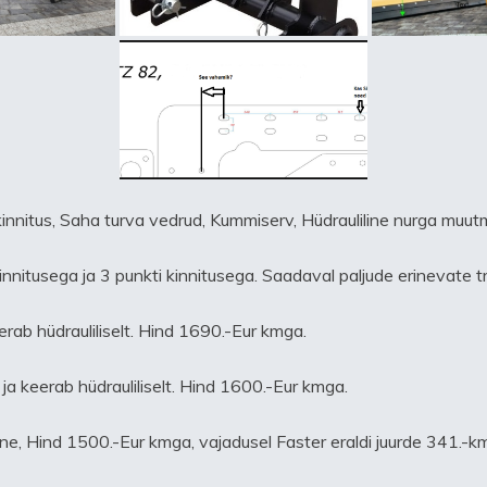
innitus, Saha turva vedrud, Kummiserv, Hüdrauliline nurga muut
itusega ja 3 punkti kinnitusega. Saadaval paljude erinevate trak
rab hüdrauliliselt. Hind 1690.-Eur kmga.
ja keerab hüdrauliliselt. Hind 1600.-Eur kmga.
ine, Hind 1500.-Eur kmga, vajadusel Faster eraldi juurde 341.-k