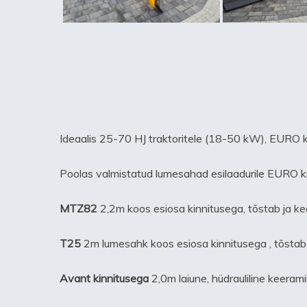
Ideaalis 25-70 HJ traktoritele (18-50 kW), EURO k
Poolas valmistatud lumesahad esilaadurile EURO kinn
MTZ82
2,2m koos esiosa kinnitusega, tõstab ja kee
T25
2m lumesahk koos esiosa kinnitusega , tõstab 
Avant kinnitusega
2,0m laiune, hüdrauliline keeram