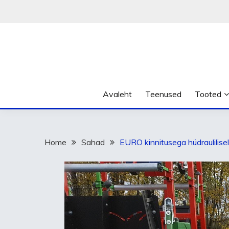
Skip
to
content
Avaleht
Teenused
Tooted
Home
Sahad
EURO kinnitusega hüdraulilise