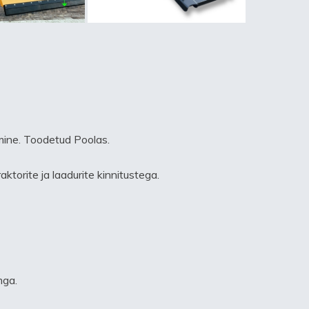
mine. Toodetud Poolas.
torite ja laadurite kinnitustega.
mga.