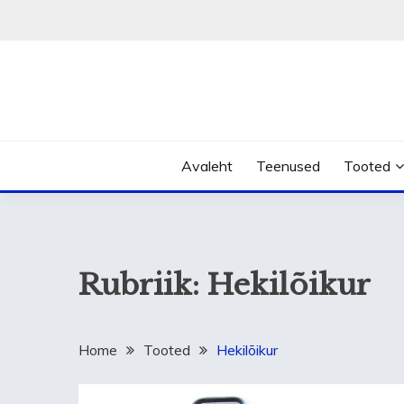
Skip
to
content
Avaleht
Teenused
Tooted
Rubriik:
Hekilõikur
Home
Tooted
Hekilõikur