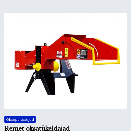
Oksapurustajad
Remet oksatükeldajad