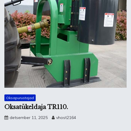
Oksapurustajad
Oksatükeldaja TR110.
detsember 11, 2025
vhost2164