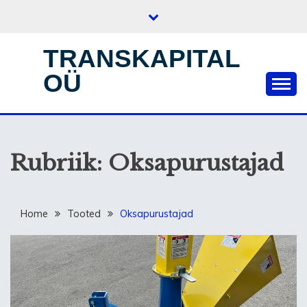
Skip
to
content
TRANSKAPITAL
OÜ
Rubriik:
Oksapurustajad
Home
Tooted
Oksapurustajad