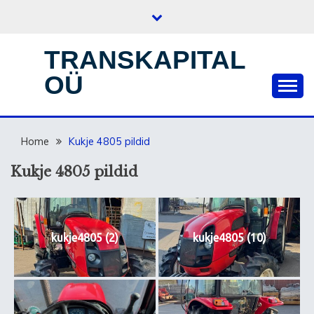
Skip
to
content
TRANSKAPITAL
OÜ
Home
Kukje 4805 pildid
Kukje 4805 pildid
kukje4805 (2)
kukje4805 (10)