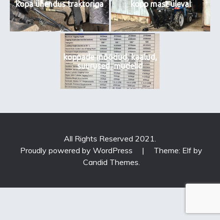
kopa ühendus traktoriga
kopp mast üleval
koppade mõõdud, kaalud,
suurused, mudelid
All Rights Reserved 2021.
Proudly powered by WordPress
|
Theme: Elf by
Candid Themes
.