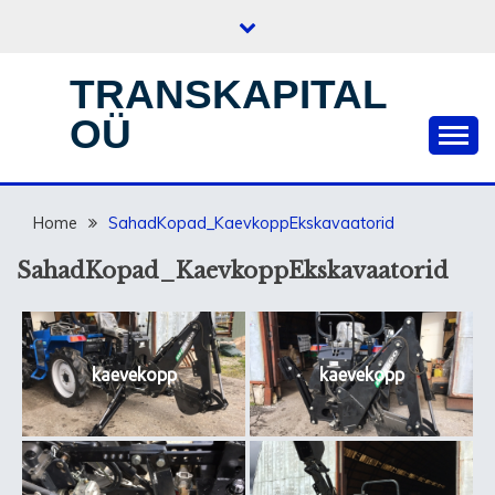
Skip
to
content
TRANSKAPITAL
OÜ
Home
SahadKopad_KaevkoppEkskavaatorid
SahadKopad_KaevkoppEkskavaatorid
kaevekopp
kaevekopp