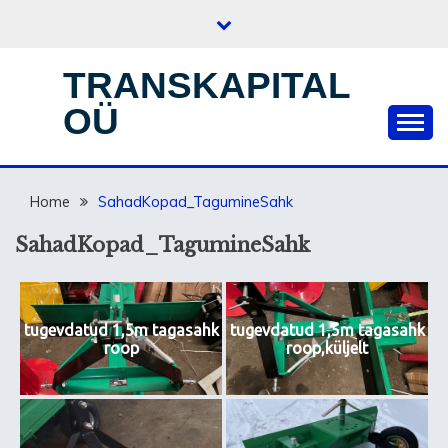
Skip
to
content
TRANSKAPITAL
OÜ
Home
SahadKopad_TagumineSahk
SahadKopad_TagumineSahk
tugevdatud 1,5m tagasahk
tugevdatud 1,5m tagasahk
roop
roop,küljelt