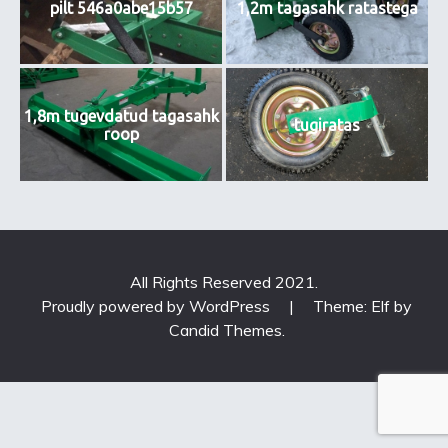
pilt 546a0abe15b57
1,2m tagasahk ratastega
1,8m tugevdatud tagasahk
tugiratas
roop
All Rights Reserved 2021.
Proudly powered by WordPress
|
Theme: Elf by
Candid Themes
.