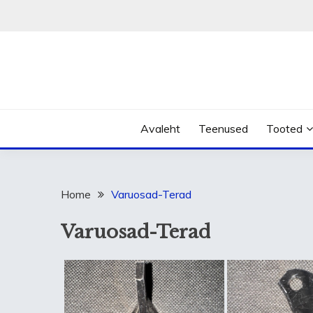
Skip
to
content
Avaleht
Teenused
Tooted
Home
Varuosad-Terad
Varuosad-Terad