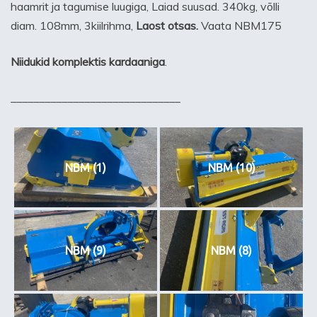
haamrit ja tagumise luugiga, Laiad suusad. 340kg, võlli
diam. 108mm, 3kiilrihma,
Laost otsas.
Vaata NBM175
Niidukid komplektis kardaaniga
.
______________________________
NBM (1)
NBM (10)
NBM (9)
NBM (8)