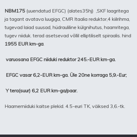
NBM175
(uuendatud EFGC) (alates35hj) ,SKF laagritega
ja tagant avatava luugiga, CMR Itaalia reduktor,4 kiilrihma,
tugevad laiad suusad, hüdrauliline külgnihutus, haamritega,
tugev niiduk. terad asetsevad võllil elliptiliselt spiraalis. hind
1955 EUR km-ga
.
varuosana EFGC niiduki reduktor 245.-EUR km-ga.
EFGC vasar 6,2-EUR km-ga. Üle 20ne korraga 5,9.-Eur;
Y tera(suur) 6,2 EUR km-ga/paar.
Haamerniiduki kaitse plekid. 4.5-euri TK, väiksed 3,6.-tk.