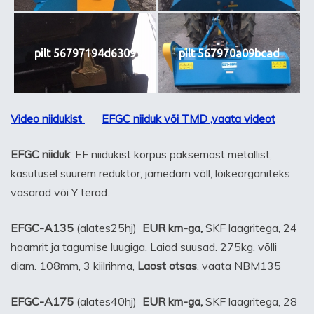
pilt 56797194d6309
pilt 567970a09bcad
Video niidukist
EFGC niiduk või TMD ,vaata videot
EFGC niiduk
, EF niidukist korpus paksemast metallist,
kasutusel suurem reduktor, jämedam võll, lõikeorganiteks
vasarad või Y terad.
EFGC-A135
(alates25hj)
EUR km-ga,
SKF laagritega, 24
haamrit ja tagumise luugiga. Laiad suusad. 275kg, võlli
diam. 108mm, 3 kiilrihma,
Laost otsas
, vaata NBM135
EFGC-A175
(alates40hj)
EUR km-ga,
SKF laagritega, 28