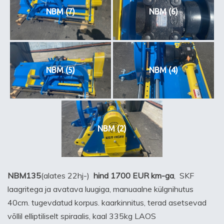
NBM (7)
NBM (6)
NBM (5)
NBM (4)
NBM (2)
NBM135
(alates 22hj-)
hind 1700 EUR km-ga
, SKF
laagritega ja avatava luugiga, manuaalne külgnihutus
40cm. tugevdatud korpus. kaarkinnitus, terad asetsevad
võllil elliptiliselt spiraalis, kaal 335kg LAOS