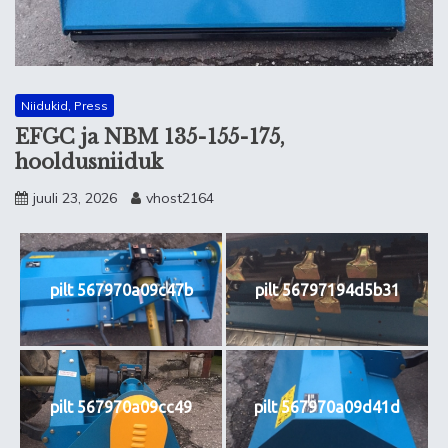
Niidukid, Press
EFGC ja NBM 135-155-175,
hooldusniiduk
juuli 23, 2026
vhost2164
pilt 567970a09c47b
pilt 56797194d5b31
pilt 567970a09cc49
pilt 567970a09d41d