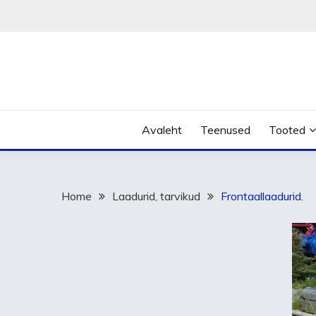
Skip
to
content
Avaleht
Teenused
Tooted
Home
Laadurid, tarvikud
Frontaallaadurid.