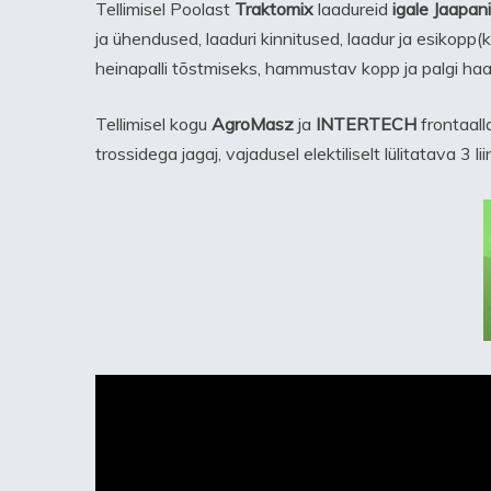
Tellimisel Poolast
Traktomix
laadureid
igale Jaapani
ja ühendused, laaduri kinnitused, laadur ja esikopp(k
heinapalli tõstmiseks, hammustav kopp ja palgi ha
Tellimisel kogu
AgroMasz
ja
INTERTECH
frontaall
trossidega jagaj, vajadusel elektiliselt lülitatava 3 