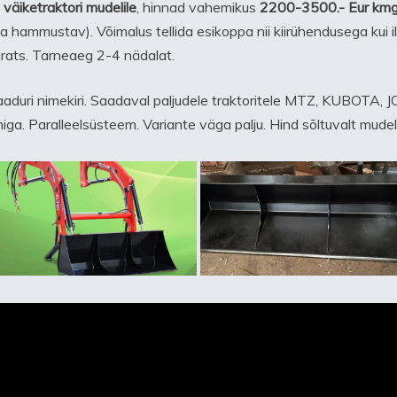
 väiketraktori mudelile
, hinnad vahemikus
2200-3500.- Eur km
a hammustav). Võimalus tellida esikoppa nii kiirühendusega kui ilm
arats. Tarneaeg 2-4 nädalat.
aaduri nimekiri. Saadaval paljudele traktoritele MTZ, KUBOTA, JO
liiniga. Paralleelsüsteem. Variante väga palju. Hind sõltuvalt mudel