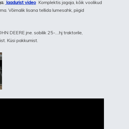
ga.
laadurist video
Komplektis jagaja, kõik voolikud
a. Võimalik lisana tellida lumesahk, piigid
HN DEERE jne. sobilik 25-….hj traktorile,
ist. Küsi pakkumist.