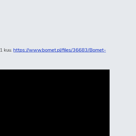
 1 kuu.
https://www.bomet.pl/files/36683/Bomet-