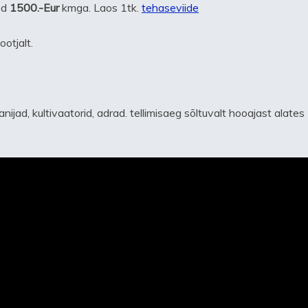
nd
1500.-Eur
kmga. Laos 1tk.
tehaseviide
ootjalt.
anijad, kultivaatorid, adrad. tellimisaeg sõltuvalt hooajast alates