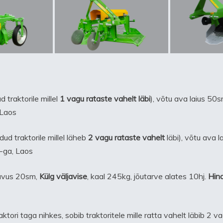
 traktorile millel
1 vagu rataste vahelt läbi
), võtu ava laius 50
Laos
ud traktorile millel läheb
2 vagu rataste vahelt
läbi), võtu ava 
ga, Laos
gavus 20sm,
Külg väljavise
, kaal 245kg, jõutarve alates 10hj.
Hin
raktori taga nihkes, sobib traktoritele mille ratta vahelt läbib 2