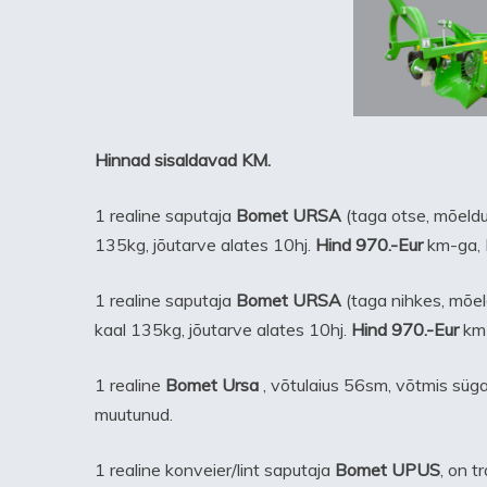
Hinnad sisaldavad KM.
1 realine saputaja
Bomet URSA
(taga otse, mõeldud
135kg, jõutarve alates 10hj.
Hind 970.-Eur
km-ga, 
1 realine saputaja
Bomet URSA
(taga nihkes, mõeld
kaal 135kg, jõutarve alates 10hj.
Hind 970.-Eur
km-
1 realine
Bomet Ursa
, võtulaius 56sm, võtmis sü
muutunud.
1 realine konveier/lint saputaja
Bomet UPUS
, on t