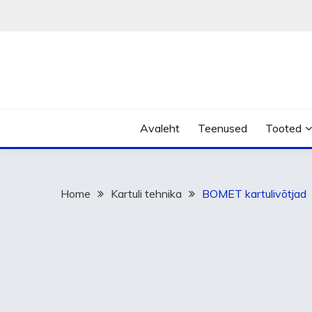
Skip
to
content
Avaleht
Teenused
Tooted
Home
Kartuli tehnika
BOMET kartulivõtjad