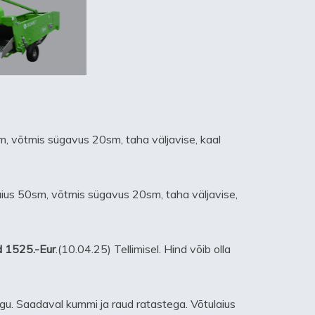
sm, võtmis sügavus 20sm, taha väljavise, kaal
laius 50sm, võtmis sügavus 20sm, taha väljavise,
d 1525.-Eur
.(10.04.25) Tellimisel. Hind võib olla
 vagu. Saadaval kummi ja raud ratastega. Võtulaius