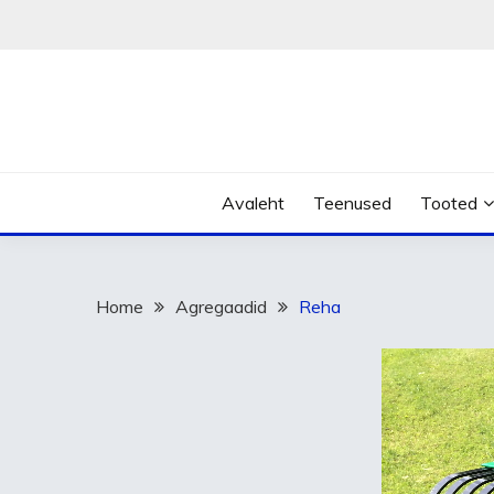
Skip
to
content
Avaleht
Teenused
Tooted
Home
Agregaadid
Reha