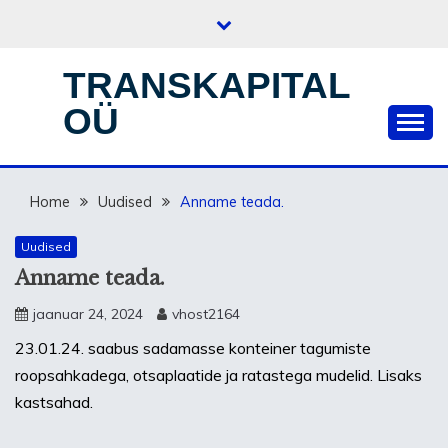
Skip
to
content
TRANSKAPITAL
OÜ
Home
Uudised
Anname teada.
Uudised
Anname teada.
jaanuar 24, 2024
vhost2164
23.01.24. saabus sadamasse konteiner tagumiste
roopsahkadega, otsaplaatide ja ratastega mudelid. Lisaks
kastsahad.