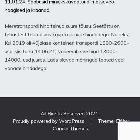
11.01.24. Saabusid miniekskavaatorid, metsaveo
haagised ja kraanad.
Meretranspordi hind teinud suure tõusu. Seetõttu on
tehastest tellitud uus kaup kõik uute hindadega. Näiteks:
Kui 2019 oli 40jalase konteineri transpordi 1800-2600.-
usd, siis täna(14.06.21) varieerub see hind 13000-
14000.-usd juures. Laos olevad mõningad tooted veel
vanade hindadega.
All Rights Reserved 2021.
Proudly powered by WordPress
|
Theme: Elf by
Candid Themes
.