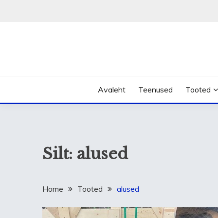
Skip
to
content
Avaleht
Teenused
Tooted
Silt:
alused
Home
Tooted
alused