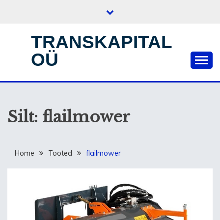
Skip
to
content
TRANSKAPITAL
OÜ
Silt:
flailmower
Home
Tooted
flailmower