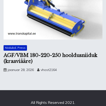
Niidukid, Press
AGF/VBM 180-220-250 hooldusniiduk
(kraaviääre)
jaanuar 28, 2026
vhost2164
All Rights Reserved 2021.