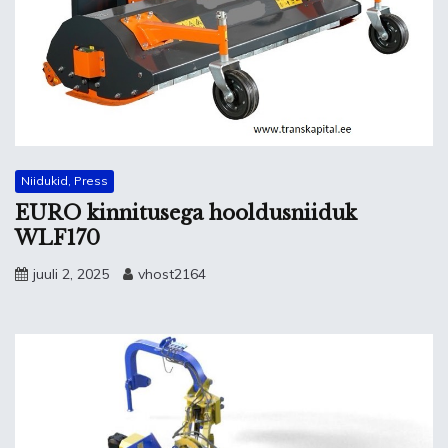
Niidukid, Press
EURO kinnitusega hooldusniiduk
WLF170
juuli 2, 2025
vhost2164