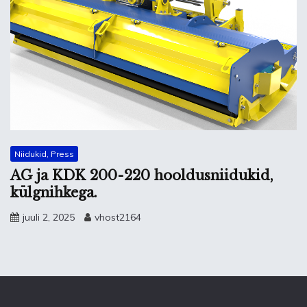
Niidukid, Press
AG ja KDK 200-220 hooldusniidukid,
külgnihkega.
juuli 2, 2025
vhost2164