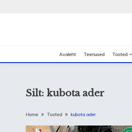
Skip
to
content
Avaleht
Teenused
Tooted
Silt:
kubota ader
Home
Tooted
kubota ader