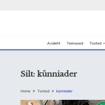
Skip
to
content
Avaleht
Teenused
Tooted
Silt:
künniader
Home
Tooted
künniader