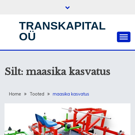
Skip
to
content
TRANSKAPITAL
OÜ
Silt:
maasika kasvatus
Home
Tooted
maasika kasvatus