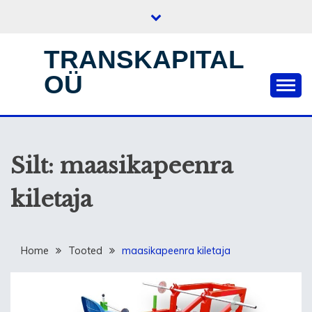
Skip
to
content
TRANSKAPITAL
OÜ
Silt:
maasikapeenra
kiletaja
Home
Tooted
maasikapeenra kiletaja