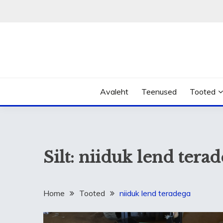
Skip
to
content
Avaleht
Teenused
Tooted
Silt:
niiduk lend terad
Home
Tooted
niiduk lend teradega