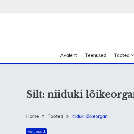
Skip
to
content
Avaleht
Teenused
Tooted
Silt:
niiduki lõikeorga
Home
Tooted
niiduki lõikeorgan
Varuosad