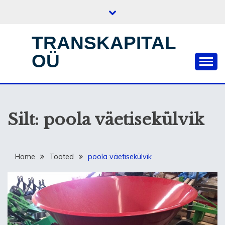
Skip
to
content
TRANSKAPITAL
OÜ
Silt:
poola väetisekülvik
Home
Tooted
poola väetisekülvik