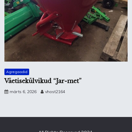
Agregaadid
Väetisekülvikud “Jar-met”
märts 6, 2026
vhost2164