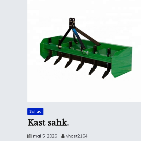
Sahad
Kast sahk.
mai 5, 2026
vhost2164