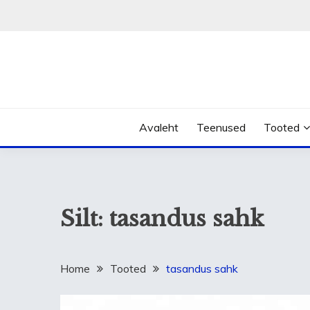
Skip
to
content
Avaleht
Teenused
Tooted
Silt:
tasandus sahk
Home
Tooted
tasandus sahk