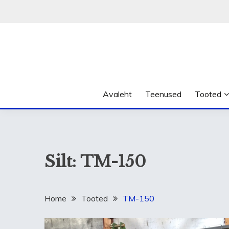
Skip
to
content
Avaleht
Teenused
Tooted
Silt:
TM-150
Home
Tooted
TM-150