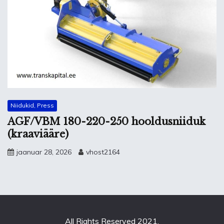
Niidukid, Press
AGF/VBM 180-220-250 hooldusniiduk
(kraaviääre)
jaanuar 28, 2026
vhost2164
All Rights Reserved 2021.