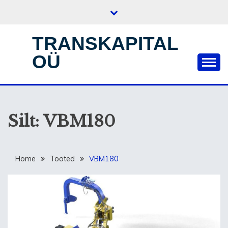
Skip
to
content
TRANSKAPITAL
OÜ
Silt:
VBM180
Home
Tooted
VBM180