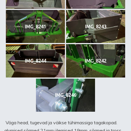
IMG_8241
IMG_8243
IMG_8244
IMG_8242
IMG_8246
Väga head, tugevad ja väikse tühimassiga tagakopad.
alumised sõrmed 21mm,ülemised 19mm, sõrmed ja tross