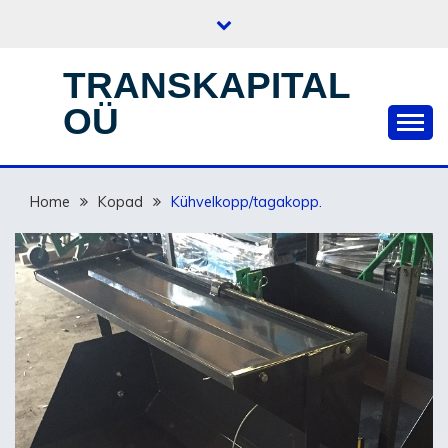
Skip
to
content
TRANSKAPITAL
OÜ
Home
Kopad
Kühvelkopp/tagakopp.