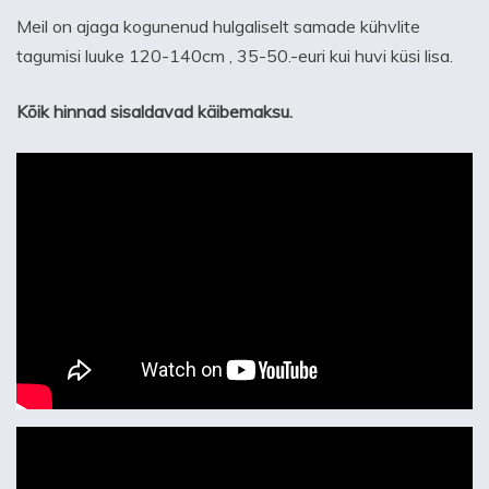
Meil on ajaga kogunenud hulgaliselt samade kühvlite
tagumisi luuke 120-140cm , 35-50.-euri kui huvi küsi lisa.
Kõik hinnad sisaldavad käibemaksu.