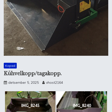
Kopad
Kühvelkopp/tagakopp.
detsember 5, 2025
vhost2164
IMG_8245
IMG_8240