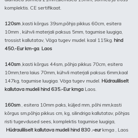
komplektis. CE sertifikaat.
120sm
,kasti kõrgus 39sm,põhja pikkus 60cm, esitera
10mm , kühvli materjali paksus 5mm, tagumise luugiga,
trossist kallutatav, Väga tugev mudel. kaal 115kg.
hind
450.-Eur km-ga
.
Laos
140sm
,kasti kõrgus 44sm, põhja pikkus 70cm, esitera
10mm,tera laius 70mm, kühvli materjali paksus 6mm,kaal
147kg, tagumise luugiga. Väga tugev mudel.
Hüdrauliliselt
kallutava mudeli hind 635.-Eur kmga
Laos.
160sm
, esitera 10mm paks, küljed mm, põhi mm,kasti
kõrgus sm,põhja pikkus cm, kg, silindriga kallutatav, põhjas
risti tugevdused sees, komplektis tagumise luugiga,
Hüdrauliliselt kallutava mudeli hind 830 .-eur
kmga , Laos