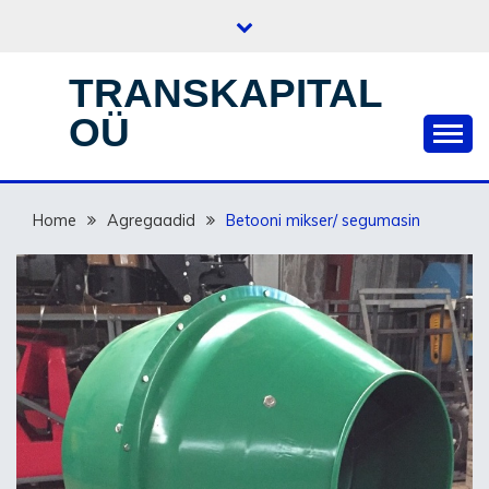
Skip
to
content
TRANSKAPITAL
OÜ
Home
Agregaadid
Betooni mikser/ segumasin