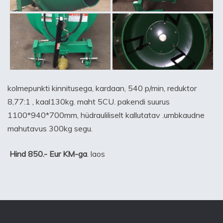
kolmepunkti kinnitusega, kardaan, 540 p/min, reduktor
8,77:1 , kaal130kg. maht 5CU. pakendi suurus
1100*940*700mm, hüdrauliliselt kallutatav .umbkaudne
mahutavus 300kg segu.
Hind 850.- Eur KM-ga
. laos