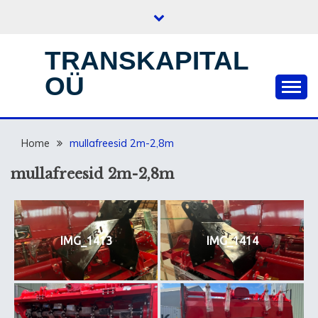
Skip
to
content
TRANSKAPITAL
OÜ
Home
mullafreesid 2m-2,8m
mullafreesid 2m-2,8m
IMG_1413
IMG_1414