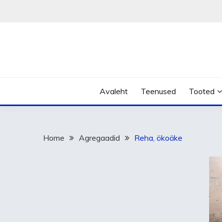
Skip
to
content
Avaleht
Teenused
Tooted
Home
Agregaadid
Reha, ökoäke