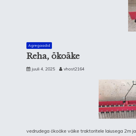
Agregaadid
Reha, ökoäke
juuli 4, 2025
vhost2164
vedrudega ökoäke väike traktoritele laiusega 2m j