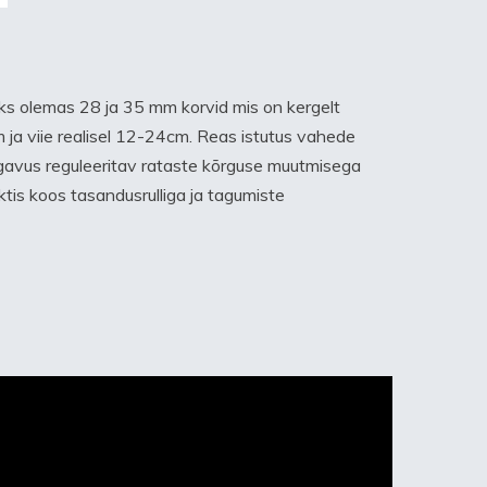
ks olemas 28 ja 35 mm korvid mis on kergelt
 ja viie realisel 12-24cm. Reas istutus vahede
gavus reguleeritav rataste kõrguse muutmisega
is koos tasandusrulliga ja tagumiste