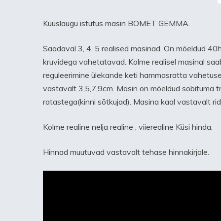
Küüslaugu istutus masin BOMET GEMMA.
Saadaval 3, 4, 5 realised masinad. On mõeldud 40h
kruvidega vahetatavad. Kolme realisel masinal saab
reguleerimine ülekande keti hammasratta vahetuse
vastavalt 3,5,7,9cm. Masin on mõeldud sobituma tr
ratastega(kinni sõtkujad). Masina kaal vastavalt 
Kolme realine nelja realine , viierealine Küsi hinda.
Hinnad muutuvad vastavalt tehase hinnakirjale.