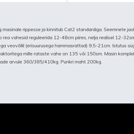
j masinale rippesse ja kinnitub Cat2 standardiga. Seemnete jao
 rea vahesid reguleerida 12-48cm piires, nelja realisel 12-32sm
ga veovõllil (erisuurusega hammasrattad) 9,5-21cm. Istutus sü
aktoritega mille rataste vahe on 135 või 150sm. Masin komplekt
ridade arvule 360/385/410kg. Punkri maht 200kg.