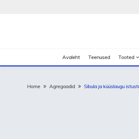
Skip
to
content
Avaleht
Teenused
Tooted
Home
Agregaadid
Sibula ja küüslaugu istus