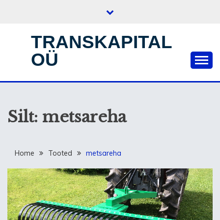
Skip
to
content
TRANSKAPITAL
OÜ
Silt:
metsareha
Home
Tooted
metsareha