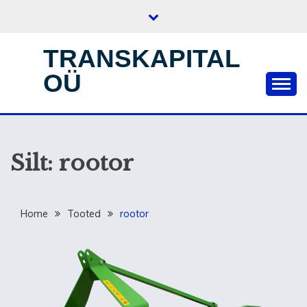
Skip
to
content
TRANSKAPITAL
OÜ
Silt:
rootor
Home
Tooted
rootor